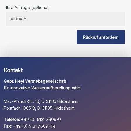
Bitte
Ihre Anfrage (optional)
lassen
Sie
dieses
Feld
Rückruf anfordern
leer.
Kontakt
Gebr. Heyl Vertriebsgesellschaft
für innovative Wasseraufbereitung mbH
Max-Planck-Str. 16, D-31135 Hildesheim
Postfach 100518, D-31105 Hildesheim
Telefon:
+49 (0) 5121 7609-0
Fax:
+49 (0) 5121 7609-44