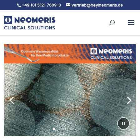
+49 (0) 5121 7609-0
vertrieb@heylneomeris.de
Skip To Content
Video-
Player