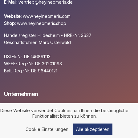
E-Mail:
vertrieb@heylneomeris.de
Website:
www.heylneomeris.com
Shop:
www.heylneomeris.shop
Handelsregister Hildesheim - HRB-Nr. 3637
Geschäftsführer: Marc Osterwald
USt.-IdNr. DE 146891113
WEEE-Reg.-Nr. DE 30201093
Batt-Reg.-Nr. DE 96440121
Unternehmen
AVB
Diese Website verwendet Cookies, um Ihnen die bestmögliche
AEB
Funktionalität bieten zu können.
Datenschutz
Cookie Einstellungen
Alle akzeptieren
Impressum