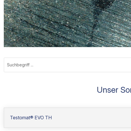
Suchen
nach:
Unser So
Testomat® EVO TH