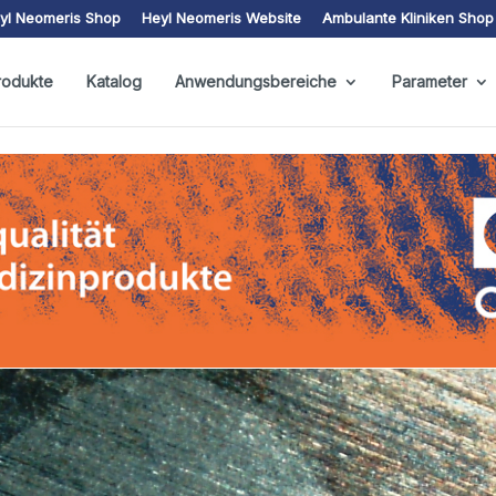
yl Neomeris Shop
Heyl Neomeris Website
Ambulante Kliniken Shop
rodukte
Katalog
Anwendungsbereiche
Parameter
Video-
Player