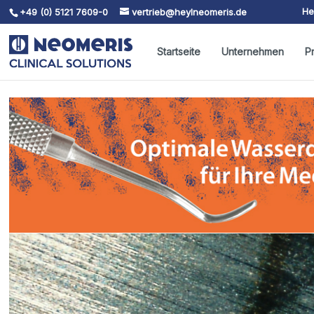
He
+49 (0) 5121 7609-0
vertrieb@heylneomeris.de
Skip To Content
Startseite
Unternehmen
P