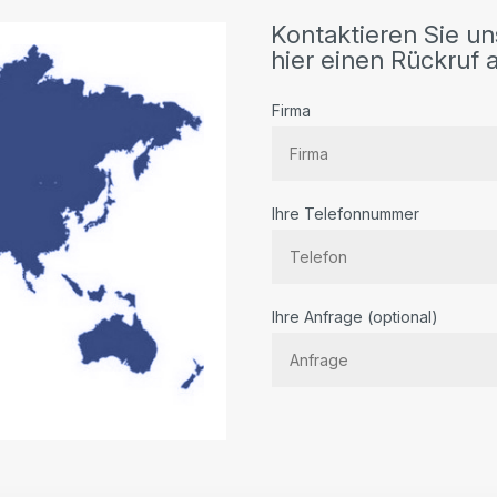
Kontaktieren Sie un
hier einen Rückruf a
Firma
Ihre Telefonnummer
Bitte
Ihre Anfrage (optional)
lassen
Sie
dieses
Feld
leer.