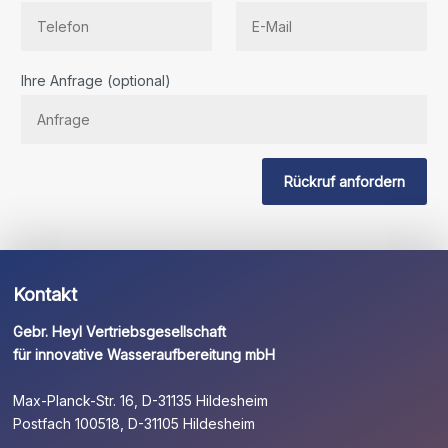
Bitte
Ihre Anfrage (optional)
lassen
Sie
dieses
Feld
Rückruf anfordern
leer.
Kontakt
Gebr. Heyl Vertriebsgesellschaft
für innovative Wasseraufbereitung mbH
Max-Planck-Str. 16, D-31135 Hildesheim
Postfach 100518, D-31105 Hildesheim