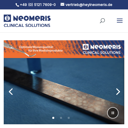
+49 (0) 5121 7609-0
vertrieb@heylneomeris.de
Skip To Content
Video-
Player