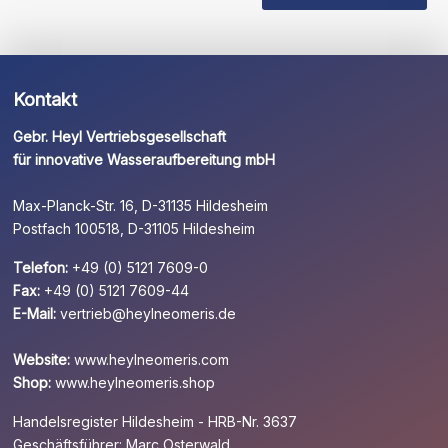
leer.
Kontakt
Gebr. Heyl Vertriebsgesellschaft
für innovative Wasseraufbereitung mbH
Max-Planck-Str. 16, D-31135 Hildesheim
Postfach 100518, D-31105 Hildesheim
Telefon:
+49 (0) 5121 7609-0
Fax:
+49 (0) 5121 7609-44
E-Mail:
vertrieb@heylneomeris.de
Website:
www.heylneomeris.com
Shop:
www.heylneomeris.shop
Handelsregister Hildesheim - HRB-Nr. 3637
Geschäftsführer: Marc Osterwald