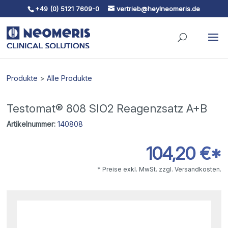
+49 (0) 5121 7609-0
vertrieb@heylneomeris.de
Skip To Content
Produkte
>
Alle Produkte
Testomat® 808 SIO2 Reagenzsatz A+B
Artikelnummer:
140808
104,20 €*
* Preise exkl. MwSt. zzgl. Versandkosten.