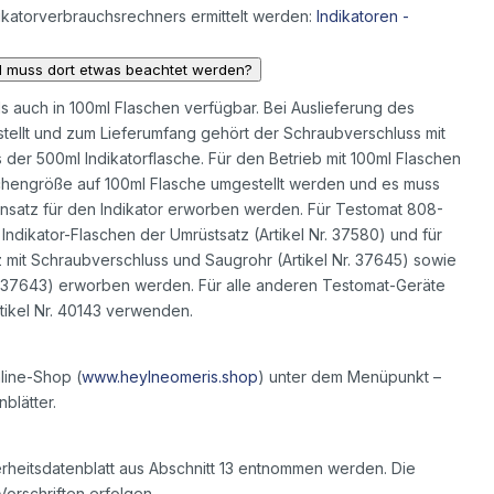
dikatorverbrauchsrechners ermittelt werden:
Indikatoren -
d muss dort etwas beachtet werden?
als auch in 100ml Flaschen verfügbar. Bei Auslieferung des
stellt und zum Lieferumfang gehört der Schraubverschluss mit
der 500ml Indikatorflasche. Für den Betrieb mit 100ml Flaschen
chengröße auf 100ml Flasche umgestellt werden und es muss
insatz für den Indikator erworben werden. Für Testomat 808-
ndikator-Flaschen der Umrüstsatz (Artikel Nr. 37580) und für
mit Schraubverschluss und Saugrohr (Artikel Nr. 37645) sowie
r. 37643) erworben werden. Für alle anderen Testomat-Geräte
rtikel Nr. 40143 verwenden.
nline-Shop (
www.heylneomeris.shop
) unter dem Menüpunkt –
blätter.
heitsdatenblatt aus Abschnitt 13 entnommen werden. Die
rschriften erfolgen.