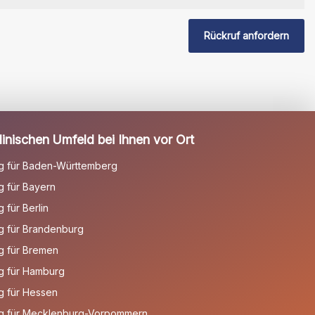
Rückruf anfordern
inischen Umfeld bei Ihnen vor Ort
g für Baden-Württemberg
 für Bayern
für Berlin
g für Brandenburg
g für Bremen
g für Hamburg
g für Hessen
g für Mecklenburg-Vorpommern