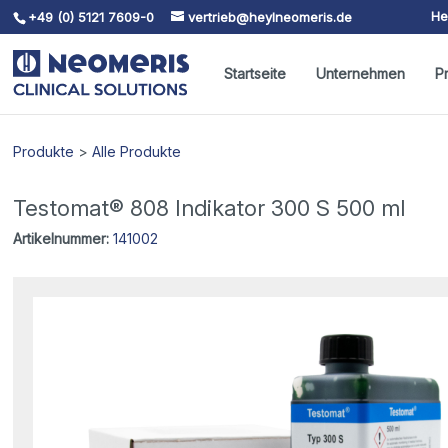
He
+49 (0) 5121 7609-0
vertrieb@heylneomeris.de
Skip To Content
Startseite
Unternehmen
P
Produkte
>
Alle Produkte
Testomat® 808 Indikator 300 S 500 ml
Artikelnummer:
141002