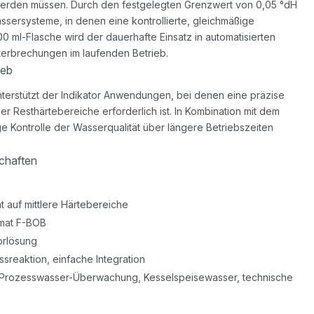
werden müssen. Durch den festgelegten Grenzwert von 0,05 °dH
assersysteme, in denen eine kontrollierte, gleichmäßige
00 ml-Flasche wird der dauerhafte Einsatz in automatisierten
terbrechungen im laufenden Betrieb.
ieb
terstützt der Indikator Anwendungen, bei denen eine präzise
er Resthärtebereiche erforderlich ist. In Kombination mit dem
e Kontrolle der Wasserqualität über längere Betriebszeiten
chaften
t auf mittlere Härtebereiche
omat F-BOB
torlösung
ssreaktion, einfache Integration
Prozesswasser-Überwachung, Kesselspeisewasser, technische