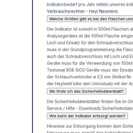
Indikatorbedarf pro Jahr mittels unseres In
Verbrauchsrechner - Heyl Neomeris
Welche Größen gibt es bei den Flaschen un
Der Indikator ist sowohl in 500ml Flaschen 
Analysegerätes ist die 500ml Flasche einge
Loch und Einsatz für den Schraubverschluss 
muss in der Grundprogrammierung die Flas
auch der Schraubverschluss mit Loch und E
Geräte muss für die Verwendung von 100ml I
Testomat 808 SiO2-Geräte muss der Einsatz 
der Schlauchverbinder ø 3,5 mm (Artikel N
der Heylwelt bitte den Umrüstsatz mit der A
Wo finde ich das Sicherheitsdatenblatt?
Die Sicherheitsdatenblätter finden Sie im O
Service / Hilfe - Downloads Sicherheitsdaten
Wie kann der Indikator entsorgt werden?
Hinweise zur Entsorgung können dem Sicher
Entsorgung muss gemäß den behördlichen Vo