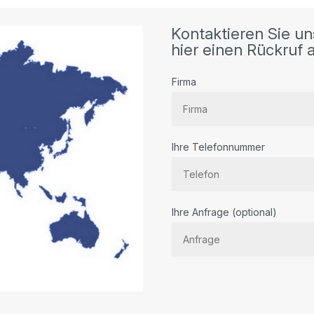
Kontaktieren Sie un
hier einen Rückruf a
Firma
Ihre Telefonnummer
Bitte
Ihre Anfrage (optional)
lassen
Sie
dieses
Feld
leer.