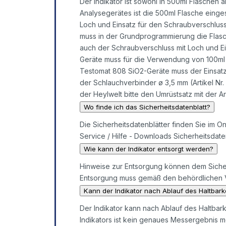
Der Indikator ist sowohl in 500ml Flaschen 
Analysegerätes ist die 500ml Flasche einge
Loch und Einsatz für den Schraubverschluss 
muss in der Grundprogrammierung die Flas
auch der Schraubverschluss mit Loch und E
Geräte muss für die Verwendung von 100ml I
Testomat 808 SiO2-Geräte muss der Einsatz 
der Schlauchverbinder ø 3,5 mm (Artikel N
der Heylwelt bitte den Umrüstsatz mit der A
Wo finde ich das Sicherheitsdatenblatt?
Die Sicherheitsdatenblätter finden Sie im O
Service / Hilfe - Downloads Sicherheitsdaten
Wie kann der Indikator entsorgt werden?
Hinweise zur Entsorgung können dem Sicher
Entsorgung muss gemäß den behördlichen Vo
Kann der Indikator nach Ablauf des Haltbar
Der Indikator kann nach Ablauf des Haltbar
Indikators ist kein genaues Messergebnis me