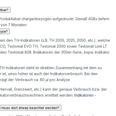
ltbar?
em Produktlabel chargenbezogen aufgedruckt. Gemäß AGBs liefern
t von 7 Monaten.
lyse?
hen den TH-Indikatoren (z.B. TH 2005, 2025, 2050, etc.), welche
ECO, Testomat EVO TH, Testomat 2000 sowie Testomat Limit LT
den Testomat 808 (Indikatoren der 300er-Serie, bspw. Indikator
 TH-Indikatoren steht im direkten Zusammenhang mit dem zu
st, umso höher ist auch der Indikatorverbrauch. Bei den
rägt der Verbrauch ca. 80 µl pro Analyse.
tervall, Grenzwert, etc.) kann der genaue Verbrauch bzw. der
dikatorverbrauchsrechners ermittelt werden:
Indikatoren -
d muss dort etwas beachtet werden?