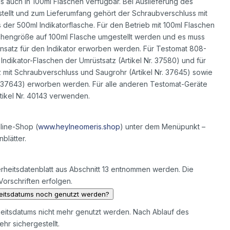
als auch in 100ml Flaschen verfügbar. Bei Auslieferung des
stellt und zum Lieferumfang gehört der Schraubverschluss mit
der 500ml Indikatorflasche. Für den Betrieb mit 100ml Flaschen
chengröße auf 100ml Flasche umgestellt werden und es muss
insatz für den Indikator erworben werden. Für Testomat 808-
ndikator-Flaschen der Umrüstsatz (Artikel Nr. 37580) und für
mit Schraubverschluss und Saugrohr (Artikel Nr. 37645) sowie
r. 37643) erworben werden. Für alle anderen Testomat-Geräte
rtikel Nr. 40143 verwenden.
nline-Shop (
www.heylneomeris.shop
) unter dem Menüpunkt –
blätter.
heitsdatenblatt aus Abschnitt 13 entnommen werden. Die
rschriften erfolgen.
keitsdatums noch genutzt werden?
keitsdatums nicht mehr genutzt werden. Nach Ablauf des
hr sichergestellt.