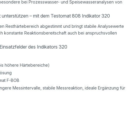
nsbesondere bei Prozesswasser- und Speisewasseranalysen von
t unterstützen – mit dem Testomat 808 Indikator 320
ren Resthärtebereich abgestimmt und bringt stabile Analysewerte
h konstante Reaktionsbereitschaft auch bei anspruchsvollen
insatzfelder des Indikators 320
 bis höhere Härtebereiche)
lösung
omat F-BOB
ngere Messintervalle, stabile Messreaktion, ideale Ergänzung für