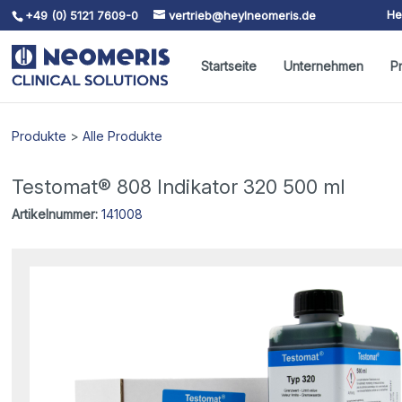
He
+49 (0) 5121 7609-0
vertrieb@heylneomeris.de
Skip To Content
Startseite
Unternehmen
P
Produkte
>
Alle Produkte
Testomat® 808 Indikator 320 500 ml
Artikelnummer:
141008