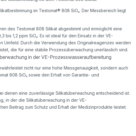
ilikatbestimmung im Testomat® 808 SiO₂. Der Messbereich liegt
ren des Testomat 808 Silikat abgestimmt und ermöglicht eine
 bis 1,2 ppm SiO₂. Es ist ideal für den Einsatz in der VE-
chen Umfeld. Durch die Verwendung des Originalreagenzes werden
tet, die für eine stabile Prozessüberwachung unerlässlich sind.
katüberwachung in der VE-Prozesswasseraufbereitung
währleistet nicht nur eine hohe Messgenauigkeit, sondern auch
at 808 SiO₂ sowie den Erhalt von Garantie- und
ei denen eine zuverlässige Silikatüberwachung entscheidend ist.
ung, in der die Silikatüberwachung in der VE-
en Beitrag zum Schutz und Erhalt der Medizinprodukte leistet.