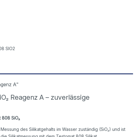
08 SIO2
agenz A"
iO₂ Reagenz A – zuverlässige
t 808 SiO₂
Messung des Silikatgehalts im Wasser zuständig (SiO₂) und ist
ie Silikatmessung mit dem Testomat 808 Silikat.