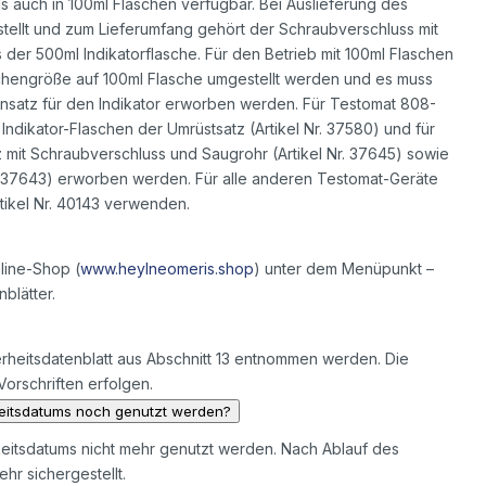
als auch in 100ml Flaschen verfügbar. Bei Auslieferung des
stellt und zum Lieferumfang gehört der Schraubverschluss mit
der 500ml Indikatorflasche. Für den Betrieb mit 100ml Flaschen
chengröße auf 100ml Flasche umgestellt werden und es muss
insatz für den Indikator erworben werden. Für Testomat 808-
ndikator-Flaschen der Umrüstsatz (Artikel Nr. 37580) und für
mit Schraubverschluss und Saugrohr (Artikel Nr. 37645) sowie
r. 37643) erworben werden. Für alle anderen Testomat-Geräte
rtikel Nr. 40143 verwenden.
nline-Shop (
www.heylneomeris.shop
) unter dem Menüpunkt –
blätter.
heitsdatenblatt aus Abschnitt 13 entnommen werden. Die
rschriften erfolgen.
keitsdatums noch genutzt werden?
keitsdatums nicht mehr genutzt werden. Nach Ablauf des
hr sichergestellt.