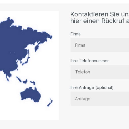
Kontaktieren Sie un
hier einen Rückruf a
Firma
Ihre Telefonnummer
Bitte
Ihre Anfrage (optional)
lassen
Sie
dieses
Feld
leer.