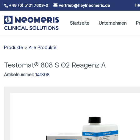
He
+49 (0) 5121 7609-0
vertrieb@heylneomeris.de
Skip To Content
Startseite
Unternehmen
P
Produkte
>
Alle Produkte
Testomat® 808 SIO2 Reagenz A
Artikelnummer:
141808