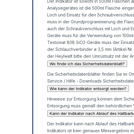
Der Indikator ist sowohl in 500ml Flaschen 
Analysegerätes ist die 500ml Flasche einge
Loch und Einsatz für den Schraubverschluss 
muss in der Grundprogrammierung die Flas
auch der Schraubverschluss mit Loch und E
Geräte muss für die Verwendung von 100ml I
Testomat 808 SiO2-Geräte muss der Einsatz 
der Schlauchverbinder ø 3,5 mm (Artikel N
der Heylwelt bitte den Umrüstsatz mit der A
Wo finde ich das Sicherheitsdatenblatt?
Die Sicherheitsdatenblätter finden Sie im O
Service / Hilfe - Downloads Sicherheitsdaten
Wie kann der Indikator entsorgt werden?
Hinweise zur Entsorgung können dem Sicher
Entsorgung muss gemäß den behördlichen Vo
Kann der Indikator nach Ablauf des Haltbar
Der Indikator kann nach Ablauf des Haltbar
Indikators ist kein genaues Messergebnis me