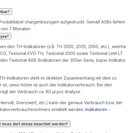
ltbar?
em Produktlabel chargenbezogen aufgedruckt. Gemäß AGBs liefern
t von 7 Monaten.
lyse?
hen den TH-Indikatoren (z.B. TH 2005, 2025, 2050, etc.), welche
ECO, Testomat EVO TH, Testomat 2000 sowie Testomat Limit LT
den Testomat 808 (Indikatoren der 300er-Serie, bspw. Indikator
 TH-Indikatoren steht im direkten Zusammenhang mit dem zu
st, umso höher ist auch der Indikatorverbrauch. Bei den
rägt der Verbrauch ca. 80 µl pro Analyse.
tervall, Grenzwert, etc.) kann der genaue Verbrauch bzw. der
dikatorverbrauchsrechners ermittelt werden:
Indikatoren -
d muss dort etwas beachtet werden?