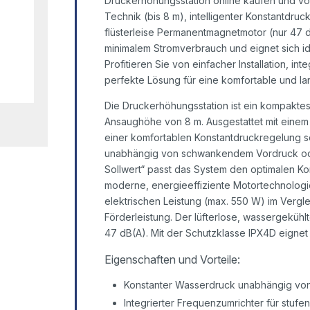
Druckerhöhungsstation online kaufen und vo
Technik (bis 8 m), intelligenter Konstantdruc
flüsterleise Permanentmagnetmotor (nur 47 
minimalem Stromverbrauch und eignet sich id
Profitieren Sie von einfacher Installation, i
perfekte Lösung für eine komfortable und l
Die Druckerhöhungsstation ist ein kompakte
Ansaughöhe von 8 m. Ausgestattet mit eine
einer komfortablen Konstantdruckregelung so
unabhängig von schwankendem Vordruck ode
Sollwert“ passt das System den optimalen Kon
moderne, energieeffiziente Motortechnologie
elektrischen Leistung (max. 550 W) im Verg
Förderleistung. Der lüfterlose, wassergekühl
47 dB(A). Mit der Schutzklasse IPX4D eignet 
Eigenschaften und Vorteile:
Konstanter Wasserdruck unabhängig v
Integrierter Frequenzumrichter für stuf