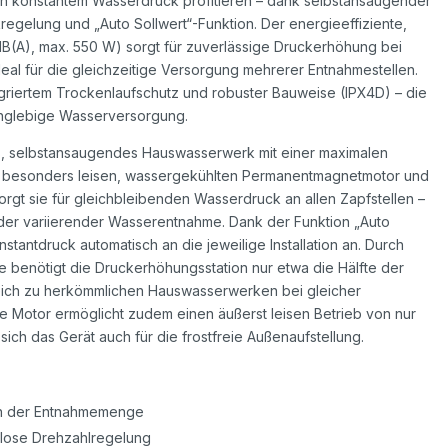
n konstantem Wasserdruck profitieren – dank selbstansaugender
kregelung und „Auto Sollwert“-Funktion. Der energieeffiziente,
dB(A), max. 550 W) sorgt für zuverlässige Druckerhöhung bei
eal für die gleichzeitige Versorgung mehrerer Entnahmestellen.
ntegriertem Trockenlaufschutz und robuster Bauweise (IPX4D) – die
anglebige Wasserversorgung.
s, selbstansaugendes Hauswasserwerk mit einer maximalen
m besonders leisen, wassergekühlten Permanentmagnetmotor und
rgt sie für gleichbleibenden Wasserdruck an allen Zapfstellen –
r variierender Wasserentnahme. Dank der Funktion „Auto
stantdruck automatisch an die jeweilige Installation an. Durch
 benötigt die Druckerhöhungsstation nur etwa die Hälfte der
leich zu herkömmlichen Hauswasserwerken bei gleicher
te Motor ermöglicht zudem einen äußerst leisen Betrieb von nur
sich das Gerät auch für die frostfreie Außenaufstellung.
on der Entnahmemenge
enlose Drehzahlregelung