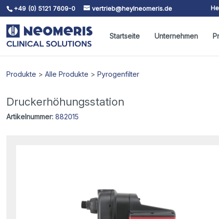
He
+49 (0) 5121 7609-0
vertrieb@heylneomeris.de
Skip To Content
Startseite
Unternehmen
P
Produkte
>
Alle Produkte
>
Pyrogenfilter
Druckerhöhungsstation
Artikelnummer:
882015