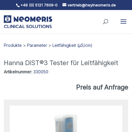
+49 (0) 5121 7609-0
vertrieb@heylneomeris.de
Skip To Content
Produkte
>
Parameter
>
Leitfähigkeit (µS/cm)
Hanna DiST®3 Tester für Leitfähigkeit
Artikelnummer:
330050
Preis auf Anfrage