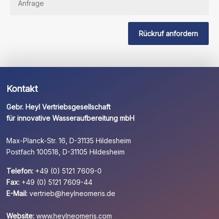
Sie
dieses
Feld
Rückruf anfordern
leer.
Kontakt
Gebr. Heyl Vertriebsgesellschaft
für innovative Wasseraufbereitung mbH
Max-Planck-Str. 16, D-31135 Hildesheim
Postfach 100518, D-31105 Hildesheim
Telefon:
+49 (0) 5121 7609-0
Fax:
+49 (0) 5121 7609-44
E-Mail:
vertrieb@heylneomeris.de
Website:
www.heylneomeris.com