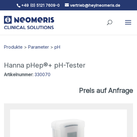
+49 (0) 5121 7609-0
vertrieb@heylneomeris.de
Skip To Content
Produkte
>
Parameter
>
pH
Hanna pHep®+ pH-Tester
Artikelnummer:
330070
Preis auf Anfrage