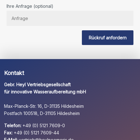
Bitte
Ihre Anfrage (optional)
lassen
Sie
dieses
Feld
Rückruf anfordern
leer.
Kontakt
Gebr. Heyl Vertriebsgesellschaft
für innovative Wasseraufbereitung mbH
Max-Planck-Str. 16, D-31135 Hildesheim
Postfach 100518, D-31105 Hildesheim
Telefon:
+49 (0) 5121 7609-0
Fax:
+49 (0) 5121 7609-44
E-Mail:
vertrieb@heylneomeris.de