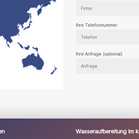
Ihre Telefonnummer
Bitte
Ihre Anfrage (optional)
lassen
Sie
dieses
Feld
leer.
en
Wasseraufbereitung im kl