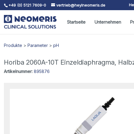
He
+49 (0) 5121 7609-0
vertrieb@heylneomeris.de
Skip To Content
Startseite
Unternehmen
P
Produkte
>
Parameter
>
pH
Horiba 2060A-10T Einzeldiaphragma, Halbz
Artikelnummer:
895876