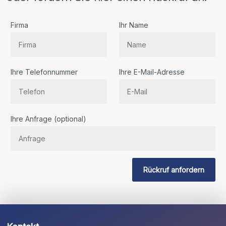
Firma
Ihr Name
Ihre Telefonnummer
Ihre E-Mail-Adresse
Bitte
Ihre Anfrage (optional)
lassen
Sie
dieses
Feld
Rückruf anfordern
leer.