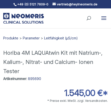
+49 (0) 5121 7609-0
vertrieb@heylneomeris.de
Skip To Content
Produkte
>
Parameter
>
Leitfähigkeit (µS/cm)
Horiba 4M LAQUAtwin Kit mit Natrium-,
Kalium-, Nitrat- und Calcium- Ionen
Tester
Artikelnummer:
895690
1.545,00 €*
* Preise exkl. MwSt. zzgl. Versandkosten.