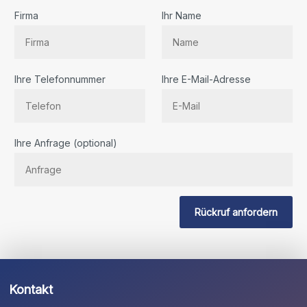
Firma
Ihr Name
Ihre Telefonnummer
Ihre E-Mail-Adresse
Bitte
Ihre Anfrage (optional)
lassen
Sie
dieses
Feld
Rückruf anfordern
leer.
Kontakt