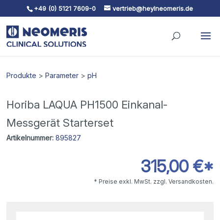
+49 (0) 5121 7609-0
vertrieb@heylneomeris.de
Skip To Content
Produkte
>
Parameter
>
pH
Horiba LAQUA PH1500 Einkanal-
Messgerät Starterset
Artikelnummer:
895827
315,00 €*
* Preise exkl. MwSt. zzgl. Versandkosten.