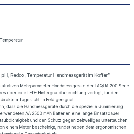
 Temperatur
pH, Redox, Temperatur Handmessgerät im Koffer"
qualitativen Mehrparameter Handmessgeräte der LAQUA 200 Serie
hes über eine LED- Hintergrundbeleuchtung verfügt, für den
 direktem Tageslicht im Feld geeignet.
darin, dass die Handmessgeräte durch die spezielle Gummierung
 verwendeten AA 2500 mAh Batterien eine lange Einsatzdauer
 Staubdichtigkeit und den Schutz gegen zeitweiliges untertauchen
e von einem Meter bescheinigt, rundet neben dem ergonomischen
ofessionelle Gesamtpaket ab.