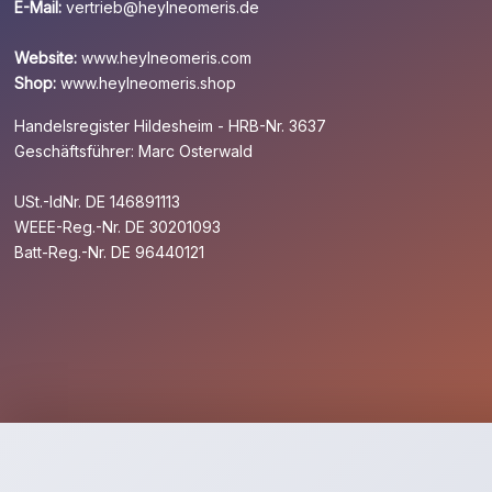
E-Mail:
vertrieb@heylneomeris.de
Website:
www.heylneomeris.com
Shop:
www.heylneomeris.shop
Handelsregister Hildesheim - HRB-Nr. 3637
Geschäftsführer: Marc Osterwald
USt.-IdNr. DE 146891113
WEEE-Reg.-Nr. DE 30201093
Batt-Reg.-Nr. DE 96440121