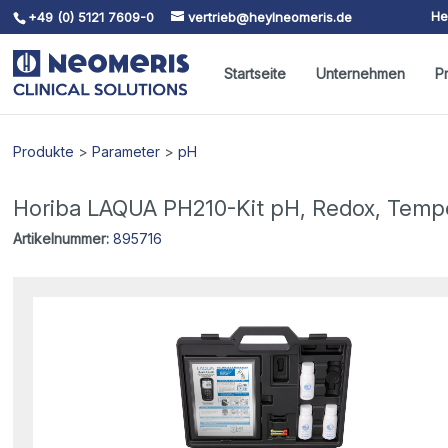
He
+49 (0) 5121 7609-0
vertrieb@heylneomeris.de
Skip To Content
Startseite
Unternehmen
P
Produkte
>
Parameter
>
pH
Horiba LAQUA PH210-Kit pH, Redox, Temp
Artikelnummer:
895716