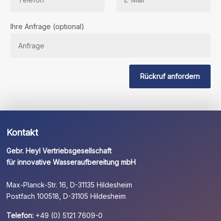
Bitte
Ihre Anfrage (optional)
lassen
Sie
dieses
Feld
Rückruf anfordern
leer.
Kontakt
Gebr. Heyl Vertriebsgesellschaft
für innovative Wasseraufbereitung mbH
Max-Planck-Str. 16, D-31135 Hildesheim
Postfach 100518, D-31105 Hildesheim
Telefon:
+49 (0) 5121 7609-0