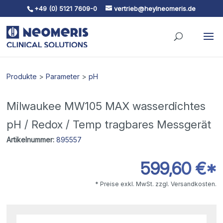
+49 (0) 5121 7609-0
vertrieb@heylneomeris.de
Skip To Content
Produkte
>
Parameter
>
pH
Milwaukee MW105 MAX wasserdichtes
pH / Redox / Temp tragbares Messgerät
Artikelnummer:
895557
599,60 €*
* Preise exkl. MwSt. zzgl. Versandkosten.