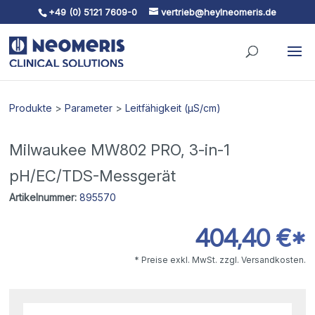
+49 (0) 5121 7609-0
vertrieb@heylneomeris.de
Skip To Content
Produkte
>
Parameter
>
Leitfähigkeit (µS/cm)
Milwaukee MW802 PRO, 3-in-1
pH/EC/TDS-Messgerät
Artikelnummer:
895570
404,40 €*
* Preise exkl. MwSt. zzgl. Versandkosten.