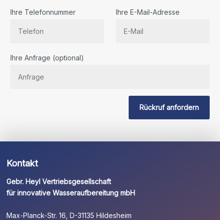
Ihre Telefonnummer
Ihre E-Mail-Adresse
Bitte
Ihre Anfrage (optional)
lassen
Sie
dieses
Feld
Rückruf anfordern
leer.
Kontakt
Gebr. Heyl Vertriebsgesellschaft
für innovative Wasseraufbereitung mbH
Max-Planck-Str. 16, D-31135 Hildesheim