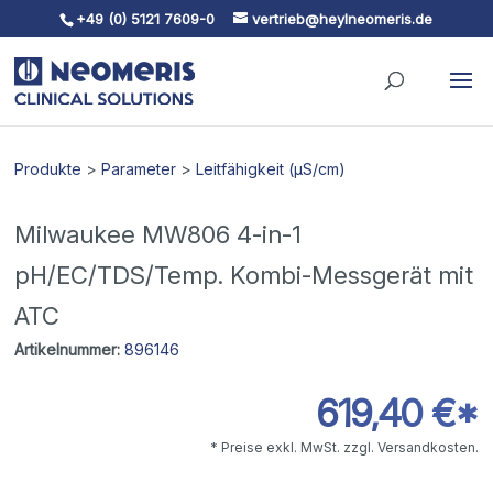
+49 (0) 5121 7609-0
vertrieb@heylneomeris.de
Skip To Content
Produkte
>
Parameter
>
Leitfähigkeit (µS/cm)
Milwaukee MW806 4-in-1
pH/EC/TDS/Temp. Kombi-Messgerät mit
ATC
Artikelnummer:
896146
619,40 €*
* Preise exkl. MwSt. zzgl. Versandkosten.