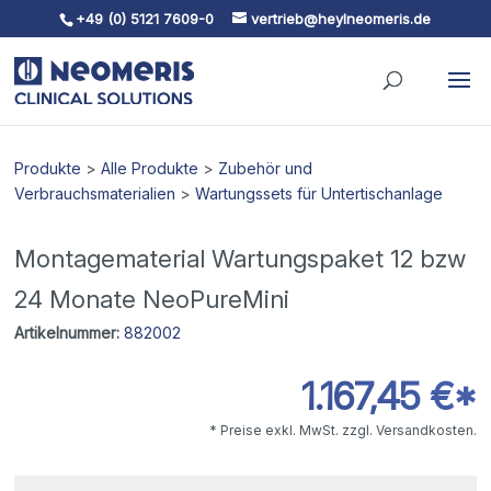
+49 (0) 5121 7609-0
vertrieb@heylneomeris.de
Skip To Content
Produkte
>
Alle Produkte
>
Zubehör und
Verbrauchsmaterialien
>
Wartungssets für Untertischanlage
Montagematerial Wartungspaket 12 bzw
24 Monate NeoPureMini
Artikelnummer:
882002
1.167,45 €*
* Preise exkl. MwSt. zzgl. Versandkosten.