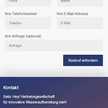
Ihre Telefonnummer
Ihre E-Mail-Adresse
Bitte
Ihre Anfrage (optional)
lassen
Sie
dieses
Feld
Rückruf anfordern
leer.
Kontakt
Gebr. Heyl Vertriebsgesellschaft
für innovative Wasseraufbereitung mbH