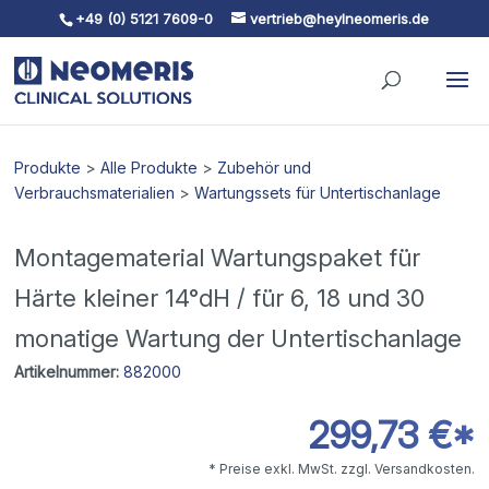
+49 (0) 5121 7609-0
vertrieb@heylneomeris.de
Skip To Content
Produkte
>
Alle Produkte
>
Zubehör und
Verbrauchsmaterialien
>
Wartungssets für Untertischanlage
Montagematerial Wartungspaket für
Härte kleiner 14°dH / für 6, 18 und 30
monatige Wartung der Untertischanlage
Artikelnummer:
882000
299,73 €*
* Preise exkl. MwSt. zzgl. Versandkosten.