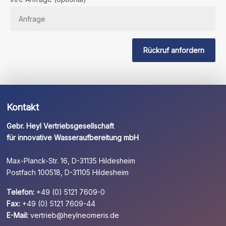
lassen
Sie
dieses
Feld
Rückruf anfordern
leer.
Kontakt
Gebr. Heyl Vertriebsgesellschaft
für innovative Wasseraufbereitung mbH
Max-Planck-Str. 16, D-31135 Hildesheim
Postfach 100518, D-31105 Hildesheim
Telefon:
+49 (0) 5121 7609-0
Fax:
+49 (0) 5121 7609-44
E-Mail:
vertrieb@heylneomeris.de