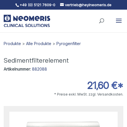
+49 (0) 5121 7609-0
vertrieb@heylneomeris.de
Skip To Content
Produkte
>
Alle Produkte
>
Pyrogenfilter
Sedimentfilterelement
Artikelnummer:
882088
21,60 €*
* Preise exkl. MwSt. zzgl. Versandkosten.