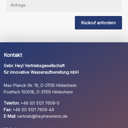
Sie
dieses
Feld
Rückruf anfordern
leer.
Kontakt
Gebr. Heyl Vertriebsgesellschaft
für innovative Wasseraufbereitung mbH
Max-Planck-Str. 16, D-31135 Hildesheim
Postfach 100518, D-31105 Hildesheim
Telefon:
+49 (0) 5121 7609-0
Fax:
+49 (0) 5121 7609-44
E-Mail:
vertrieb@heylneomeris.de