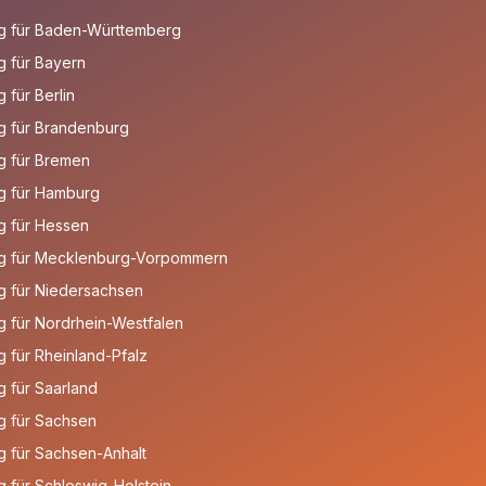
g für Baden-Württemberg
 für Bayern
für Berlin
g für Brandenburg
g für Bremen
g für Hamburg
g für Hessen
g für Mecklenburg-Vorpommern
g für Niedersachsen
 für Nordrhein-Westfalen
 für Rheinland-Pfalz
 für Saarland
g für Sachsen
 für Sachsen-Anhalt
 für Schleswig-Holstein