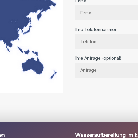
Firma
Ihre Telefonnummer
Bitte
Ihre Anfrage (optional)
lassen
Sie
dieses
Feld
leer.
en
Wasseraufbereitung im kl