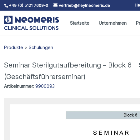
He
+49 (0) 5121 7609-0
vertrieb@heylneomeris.de
Skip To Content
Startseite
Unternehmen
P
Produkte
>
Schulungen
Seminar Sterilgutaufbereitung – Block 6 –
(Geschäftsführerseminar)
Artikelnummer:
9900093