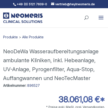
+49 (0) 5121 7609-0
vertrieb@heylneomeris.de
Skip To Content
Produkte
>
Alle Produkte
NeoDeWa Wasseraufbereitungsanlage
ambulante Kliniken, inkl. Hebeanlage,
UV-Anlage, Pyrogenfilter, Aqua-Stop,
Auffangwannen und NeoTecMaster
Artikelnummer:
896527
38.061,08 €*
* Preise exkl. MwSt. zzgl. Versandkosten.