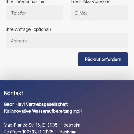
Ihre Telefonnummer
Ihre E-Mail-Adresse
Bitte
Ihre Anfrage (optional)
lassen
Sie
dieses
Feld
Rückruf anfordern
leer.
Kontakt
Gebr. Heyl Vertriebsgesellschaft
für innovative Wasseraufbereitung mbH
Max-Planck-Str. 16, D-31135 Hildesheim
Postfach 100518, D-31105 Hildesheim