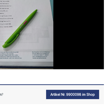
n
?
Artikel Nr. 9900098 im Shop