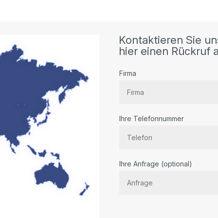
Kontaktieren Sie un
hier einen Rückruf a
Firma
Ihre Telefonnummer
Bitte
Ihre Anfrage (optional)
lassen
Sie
dieses
Feld