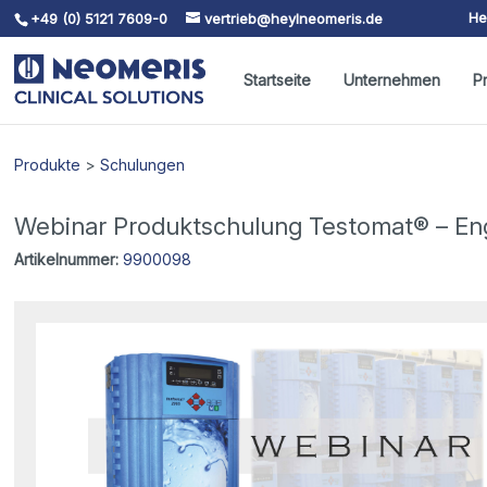
He
+49 (0) 5121 7609-0
vertrieb@heylneomeris.de
Skip To Content
Startseite
Unternehmen
P
Produkte
>
Schulungen
Webinar Produktschulung Testomat® – Eng
Artikelnummer:
9900098