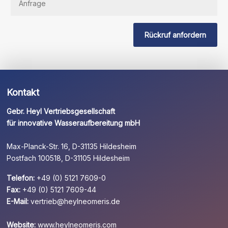
Sie
dieses
Feld
Rückruf anfordern
leer.
Kontakt
Gebr. Heyl Vertriebsgesellschaft
für innovative Wasseraufbereitung mbH
Max-Planck-Str. 16, D-31135 Hildesheim
Postfach 100518, D-31105 Hildesheim
Telefon:
+49 (0) 5121 7609-0
Fax:
+49 (0) 5121 7609-44
E-Mail:
vertrieb@heylneomeris.de
Website:
www.heylneomeris.com