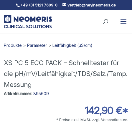
+49 (0) 5121 7609-0
vertrieb@heylneomeris.de
Skip To Content
Produkte
>
Parameter
>
Leitfähigkeit (µS/cm)
XS PC 5 ECO PACK – Schnelltester für
die pH/mV/Leitfähigkeit/TDS/Salz./Temp.
Messung
Artikelnummer:
895609
142,90 €*
* Preise exkl. MwSt. zzgl. Versandkosten.