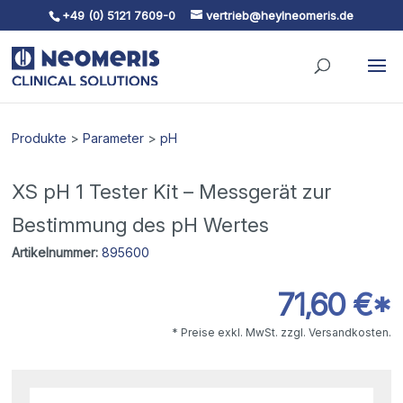
+49 (0) 5121 7609-0
vertrieb@heylneomeris.de
Skip To Content
Produkte
>
Parameter
>
pH
XS pH 1 Tester Kit – Messgerät zur
Bestimmung des pH Wertes
Artikelnummer:
895600
71,60 €*
* Preise exkl. MwSt. zzgl. Versandkosten.