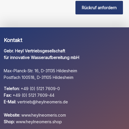
Feld
Rückruf anfordern
leer.
Kontakt
Gebr. Heyl Vertriebsgesellschaft
für innovative Wasseraufbereitung mbH
Max-Planck-Str. 16, D-31135 Hildesheim
Postfach 100518, D-31105 Hildesheim
Telefon:
+49 (0) 5121 7609-0
Fax:
+49 (0) 5121 7609-44
E-Mail:
vertrieb@heylneomeris.de
Website:
www.heylneomeris.com
Shop:
www.heylneomeris.shop