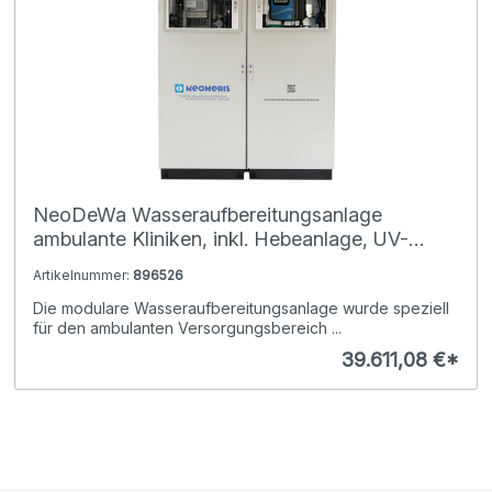
NeoDeWa Wasseraufbereitungsanlage
ambulante Kliniken, inkl. Hebeanlage, UV-
Anlage, Pyrogenfilter, Aqua-Stop,
Artikelnummer:
896526
Auffangwannen, Sichtfenster und
Die modulare Wasseraufbereitungsanlage wurde speziell
NeoTecMaster
für den ambulanten Versorgungsbereich ...
39.611,08 €*