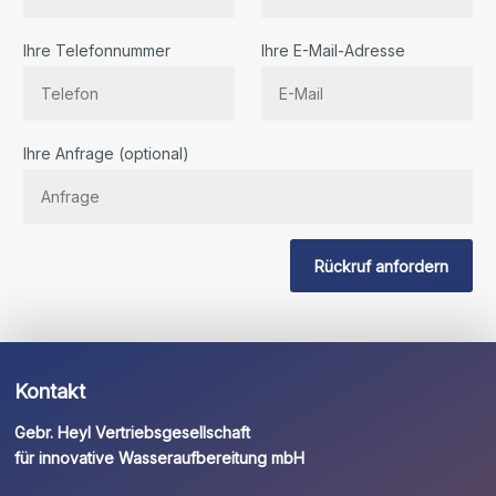
Ihre Telefonnummer
Ihre E-Mail-Adresse
Bitte
Ihre Anfrage (optional)
lassen
Sie
dieses
Feld
Rückruf anfordern
leer.
Kontakt
Gebr. Heyl Vertriebsgesellschaft
für innovative Wasseraufbereitung mbH