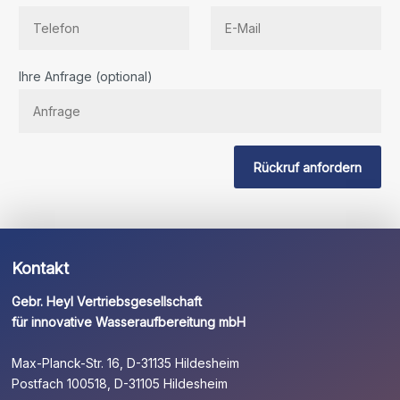
Bitte
Ihre Anfrage (optional)
lassen
Sie
dieses
Feld
Rückruf anfordern
leer.
Kontakt
Gebr. Heyl Vertriebsgesellschaft
für innovative Wasseraufbereitung mbH
Max-Planck-Str. 16, D-31135 Hildesheim
Postfach 100518, D-31105 Hildesheim