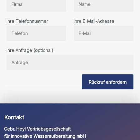
Ihre Telefonnummer
Ihre E-Mail-Adresse
Bitte
Ihre Anfrage (optional)
lassen
Sie
dieses
Feld
Rückruf anfordern
leer.
Kontakt
Gebr. Heyl Vertriebsgesellschaft
für innovative Wasseraufbereitung mbH