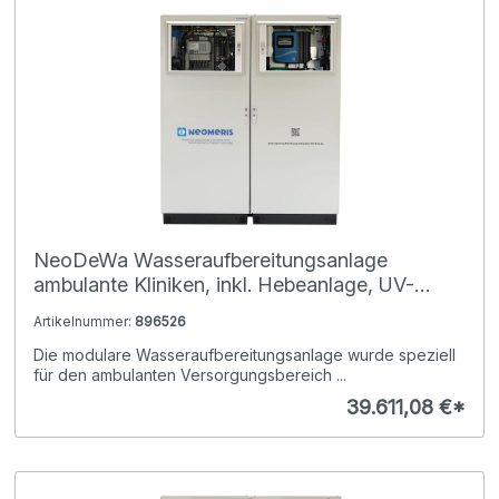
NeoDeWa Wasseraufbereitungsanlage
ambulante Kliniken, inkl. Hebeanlage, UV-
Anlage, Pyrogenfilter, Aqua-Stop,
Artikelnummer:
896526
Auffangwannen, Sichtfenster und
Die modulare Wasseraufbereitungsanlage wurde speziell
NeoTecMaster
für den ambulanten Versorgungsbereich ...
39.611,08 €*