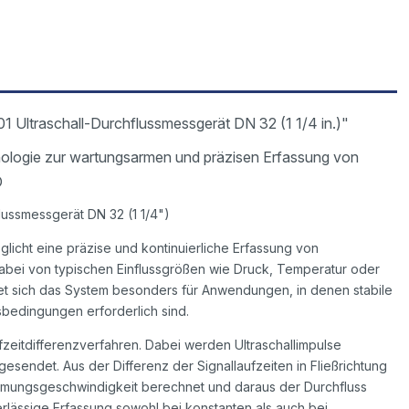
ltraschall-Durchflussmessgerät DN 32 (1 1/4 in.)"
nologie zur wartungsarmen und präzisen Erfassung von
O
ussmessgerät DN 32 (1 1/4")
licht eine präzise und kontinuierliche Erfassung von
dabei von typischen Einflussgrößen wie Druck, Temperatur oder
net sich das System besonders für Anwendungen, in denen stabile
bedingungen erforderlich sind.
zeitdifferenzverfahren. Dabei werden Ultraschallimpulse
endet. Aus der Differenz der Signallaufzeiten in Fließrichtung
römungsgeschwindigkeit berechnet und daraus der Durchfluss
erlässige Erfassung sowohl bei konstanten als auch bei