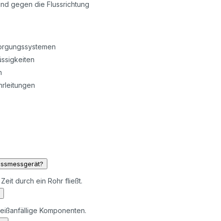
und gegen die Flussrichtung
sorgungssystemen
üssigkeiten
n
rleitungen
lussmessgerät?
 Zeit durch ein Rohr fließt.
hleißanfällige Komponenten.