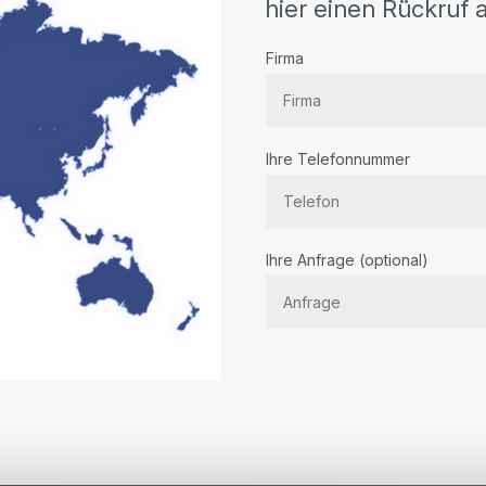
hier einen Rückruf a
Firma
Ihre Telefonnummer
Bitte
Ihre Anfrage (optional)
lassen
Sie
dieses
Feld
leer.