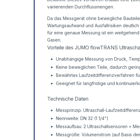
variierenden Durchflussmengen.
Da das Messgerät ohne bewegliche Bauteile a
Wartungsaufwand und Ausfallrisiken deutlich
für eine genaue Messung ist ein weitgehend
Gasen.
Vorteile des JUMO flowTRANS Ultrascha
Unabhängige Messung von Druck, Tempera
Keine beweglichen Teile, dadurch geri
Bewährtes Laufzeitdifferenzverfahren fü
Geeignet für langfristige und kontinuie
Technische Daten
Messprinzip: Ultraschall-Laufzeitdiffere
Nennweite: DN 32 (1 1/4")
Messaufbau: 2 Ultraschallsensoren + Me
Messgröße: Volumenstrom (auf Basis de