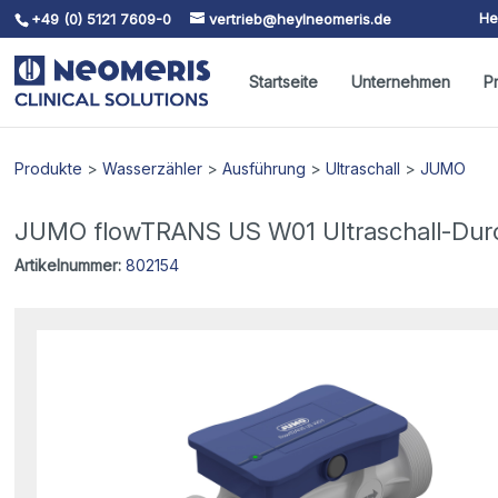
He
+49 (0) 5121 7609-0
vertrieb@heylneomeris.de
Skip To Content
Startseite
Unternehmen
P
Produkte
>
Wasserzähler
>
Ausführung
>
Ultraschall
>
JUMO
JUMO flowTRANS US W01 Ultraschall-Durch
Artikelnummer:
802154