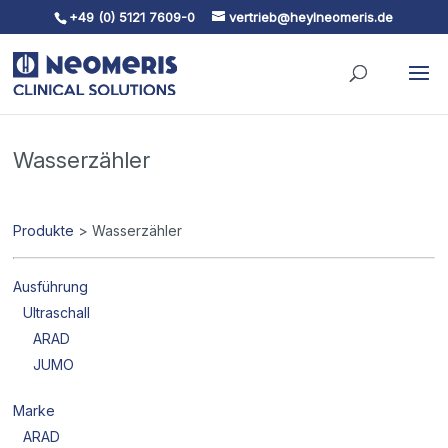
+49 (0) 5121 7609-0
vertrieb@heylneomeris.de
Skip To Content
Wasserzähler
Produkte
> Wasserzähler
Ausführung
Ultraschall
ARAD
JUMO
Marke
ARAD