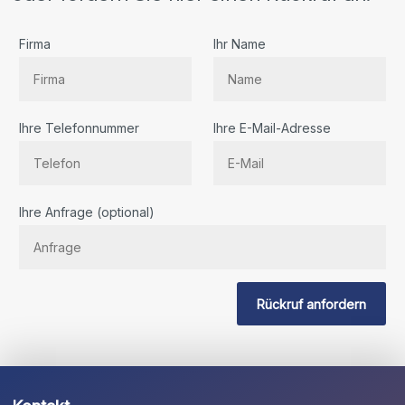
Firma
Ihr Name
Ihre Telefonnummer
Ihre E-Mail-Adresse
Bitte
Ihre Anfrage (optional)
lassen
Sie
dieses
Feld
Rückruf anfordern
leer.