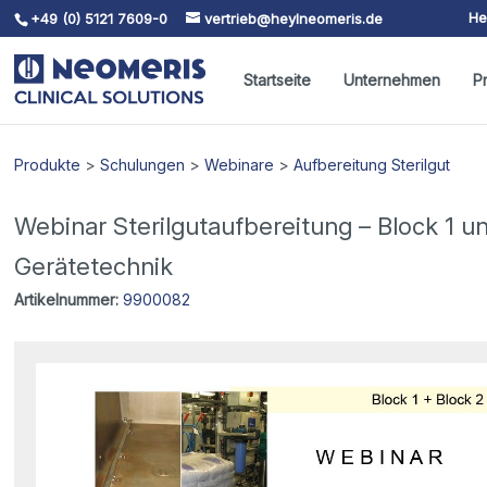
He
+49 (0) 5121 7609-0
vertrieb@heylneomeris.de
Skip To Content
Startseite
Unternehmen
P
Produkte
>
Schulungen
>
Webinare
>
Aufbereitung Sterilgut
Webinar Sterilgutaufbereitung – Block 1 
Gerätetechnik
Artikelnummer:
9900082