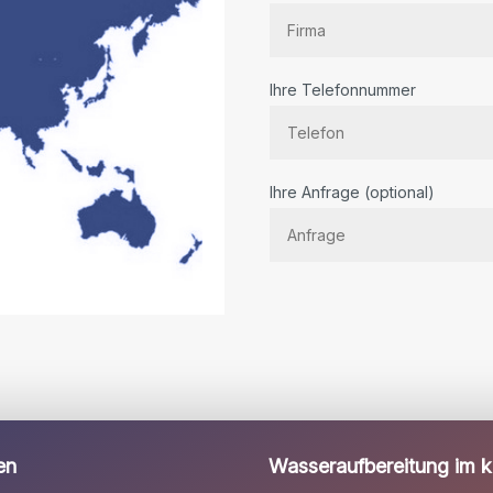
Ihre Telefonnummer
Bitte
Ihre Anfrage (optional)
lassen
Sie
dieses
Feld
leer.
en
Wasseraufbereitung im kl