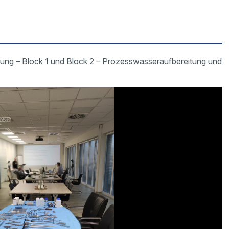
tung – Block 1 und Block 2 – Prozesswasseraufbereitung und