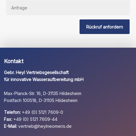
Sie
dieses
Feld
Rückruf anfordern
leer.
Kontakt
Gebr. Heyl Vertriebsgesellschaft
für innovative Wasseraufbereitung mbH
Max-Planck-Str. 16, D-31135 Hildesheim
Postfach 100518, D-31105 Hildesheim
Telefon:
+49 (0) 5121 7609-0
Fax:
+49 (0) 5121 7609-44
E-Mail:
vertrieb@heylneomeris.de