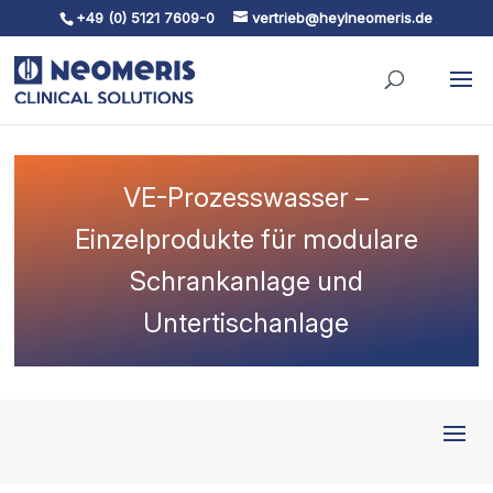
+49 (0) 5121 7609-0
vertrieb@heylneomeris.de
Skip To Content
VE-Prozesswasser –
Einzelprodukte für modulare
Schrankanlage und
Untertischanlage