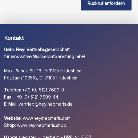
Feld
Rückruf anfordern
leer.
Kontakt
Gebr. Heyl Vertriebsgesellschaft
für innovative Wasseraufbereitung mbH
Max-Planck-Str. 16, D-31135 Hildesheim
Postfach 100518, D-31105 Hildesheim
Telefon:
+49 (0) 5121 7609-0
Fax:
+49 (0) 5121 7609-44
E-Mail:
vertrieb@heylneomeris.de
Website:
www.heylneomeris.com
Shop:
www.heylneomeris.shop
Handelsregister Hildesheim - HRB-Nr. 3637