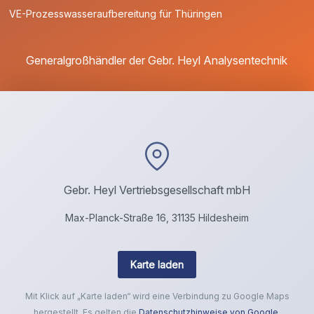
VE-Prozesswasseraufbereitung für Thüringen
Generalgroßhändler der Gebr. Heyl Analysentechnik
Gebr. Heyl Vertriebsgesellschaft mbH
Max-Planck-Straße 16, 31135 Hildesheim
Karte laden
Mit Klick auf „Karte laden“ wird eine Verbindung zu Google Maps
hergestellt. Es gelten die
Datenschutzhinweise von Google
.