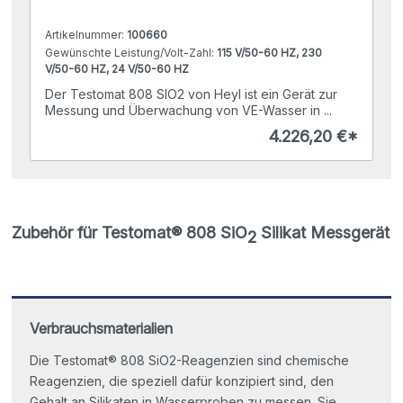
Artikelnummer:
100660
Gewünschte Leistung/Volt-Zahl:
115 V/50-60 HZ, 230
V/50-60 HZ, 24 V/50-60 HZ
Betriebsdruck:
0,3 - 1 bar, 1 - 4 bar
Der Testomat 808 SIO2 von Heyl ist ein Gerät zur
Messung und Überwachung von VE-Wasser in ...
4.226,20 €*
Zubehör für Testomat® 808 SiO
Silikat Messgerät
2
Verbrauchsmaterialien
Die Testomat® 808 SiO2-Reagenzien sind chemische
Reagenzien, die speziell dafür konzipiert sind, den
Gehalt an Silikaten in Wasserproben zu messen. Sie