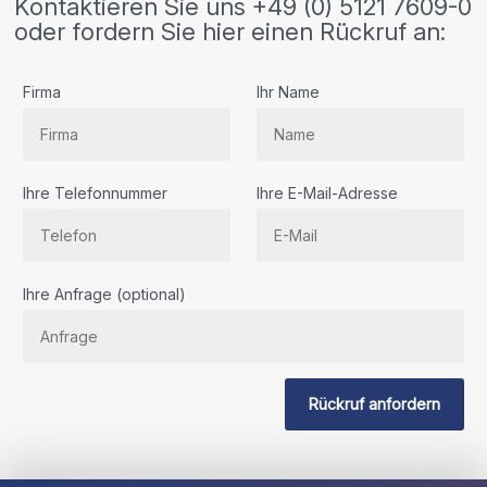
Kontaktieren Sie uns +49 (0) 5121 7609-0
oder fordern Sie hier einen Rückruf an:
Firma
Ihr Name
Ihre Telefonnummer
Ihre E-Mail-Adresse
Bitte
Ihre Anfrage (optional)
lassen
Sie
dieses
Feld
Rückruf anfordern
leer.