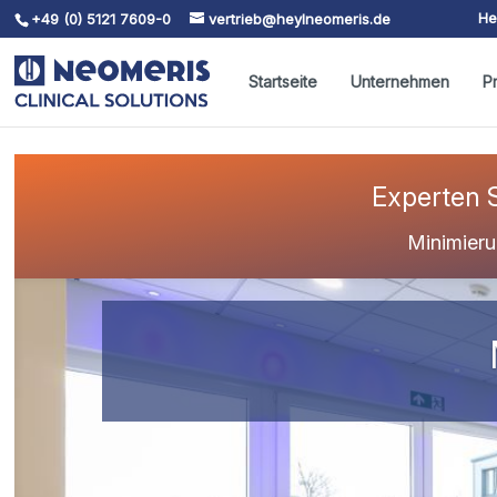
He
+49 (0) 5121 7609-0
vertrieb@heylneomeris.de
Skip To Content
Startseite
Unternehmen
P
Experten 
Minimieru