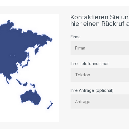
Kontaktieren Sie un
hier einen Rückruf a
Firma
Ihre Telefonnummer
Bitte
Ihre Anfrage (optional)
lassen
Sie
dieses
Feld
leer.