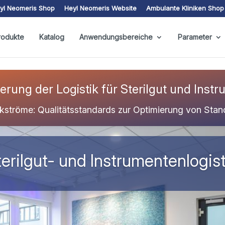
yl Neomeris Shop
Heyl Neomeris Website
Ambulante Kliniken Shop
rodukte
Katalog
Anwendungsbereiche
Parameter
erung der Logistik für Sterilgut und Inst
ikströme: Qualitätsstandards zur Optimierung von Stan
terilgut- und Instrumentenlogist